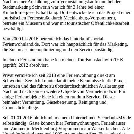
Nach meiner Ausbildung zum Veranstaltungskaufmann bei der
Stadtmarketing Schwerin war ich für 3 Jahre bei einer
Kulturfördergesellschaft tätig. Dort entwickelte ich das Projekt einer
touristischen Ferienstraße durch Mecklenburg-Vorpommern,
betreute ein Museum und war mit touristischer Öffentlichkeitsarbeit
beschäftigt.
Von 2009 bis 2016 betreute ich das Unterkunftsportal
Ferienwohnland.de. Dort war ich hauptsächlich für das Marketing,
die Suchmaschinenoptimierung und den Service zuständig.
In einem Fernstudium habe ich meinen Tourismusfachwirt (IHK
geprüft) 2012 absolviert.
Privat vermiete ich seit 2013 eine Ferienwohnung direkt am
Schweriner See. Ich konnte damit meine Kenntnisse in die Praxis
umsetzen und das führte zu überdurchschnittlichen Auslastungen.
Nach und nach kamen weitere Objekte von Vermietern dazu. Für
einige Ferienobjekte biete ich einen rundum Service. Dieser
beinhaltet Vermittlung, Gästebetreuung, Reinigung und
Grundstückspflege.
Seit 01.01.2016 bin ich mit meinem Unternehmen Seeurlaub-MV.de
selbstständig. Gäste können hier Ferienwohnungen, Ferienhäuser
und Zimmer in Mecklenburg-Vorpommern am Wasser buchen. Alle
Unterkünfte sind maximal 1000 m von einem See, Fluss oder der