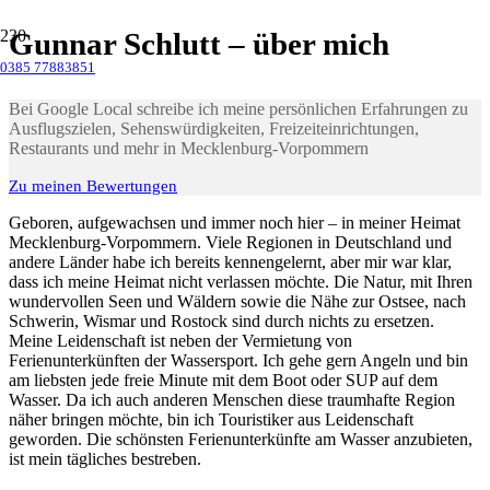
Gunnar Schlutt – über mich
0385 77883851
Bei Google Local schreibe ich meine persönlichen Erfahrungen zu
Ausflugszielen, Sehenswürdigkeiten, Freizeiteinrichtungen,
Restaurants und mehr in Mecklenburg-Vorpommern
Zu meinen Bewertungen
Geboren, aufgewachsen und immer noch hier – in meiner Heimat
Mecklenburg-Vorpommern. Viele Regionen in Deutschland und
andere Länder habe ich bereits kennengelernt, aber mir war klar,
dass ich meine Heimat nicht verlassen möchte. Die Natur, mit Ihren
wundervollen Seen und Wäldern sowie die Nähe zur Ostsee, nach
Schwerin, Wismar und Rostock sind durch nichts zu ersetzen.
Meine Leidenschaft ist neben der Vermietung von
Ferienunterkünften der Wassersport. Ich gehe gern Angeln und bin
am liebsten jede freie Minute mit dem Boot oder SUP auf dem
Wasser. Da ich auch anderen Menschen diese traumhafte Region
näher bringen möchte, bin ich Touristiker aus Leidenschaft
geworden. Die schönsten Ferienunterkünfte am Wasser anzubieten,
ist mein tägliches bestreben.