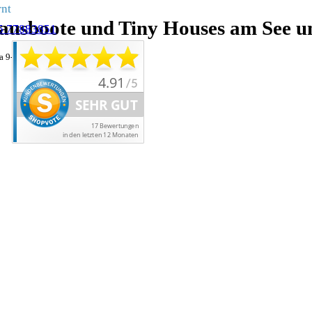
rnt
ausboote und Tiny Houses am See un
5 77883851
a 9-20 Uhr